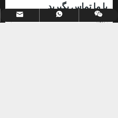
با ما تماس بگیرید
chaoyang@cnchaoyang.com
+86-136-0511-0389
ارسال