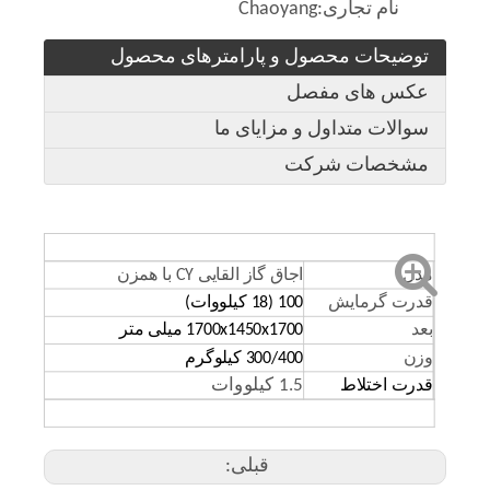
نام تجاری:
Chaoyang
توضیحات محصول و پارامترهای محصول
عکس های مفصل
سوالات متداول و مزایای ما
مشخصات شرکت
مدل
اجاق گاز القایی CY با همزن
قدرت گرمایش
100 (18 کیلووات)
بعد
x1450x1700 میلی متر
1700
وزن
300/400 کیلوگرم
1.5 کیلووات
قدرت اختلاط
قبلی: