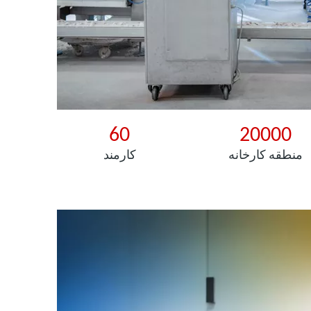
60
20000
منطقه کارخانه
کارمند