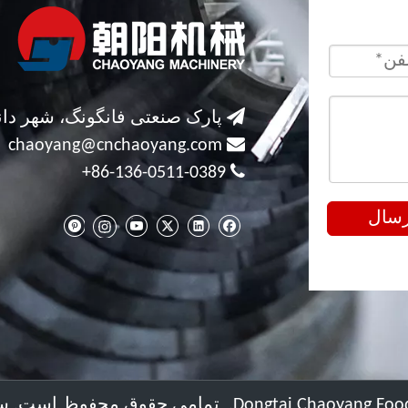
مشتر

پارک صنعتی فانگونگ، شهر دان

chaoyang@cnchaoyang.com

86-136-0511-0389+
رسال
س