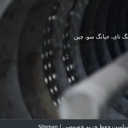
طول می‌کشد تا با قطار سریع‌السیر از شانگهای به آنجا برسید.این شرکت در سال 1998
تاسیس شد و اکنون 60 کارمند دارد.این شرکت در 40 کشور مختلف در سراسر جهان به
یان خدمات ارائه می دهد.
گ تای، جیانگ سو، چین
یاست حفظ حریم خصوصی
|
Sitemap