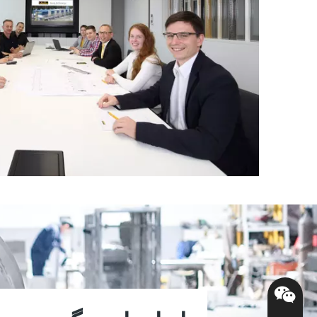
مشاوره - تخصص س