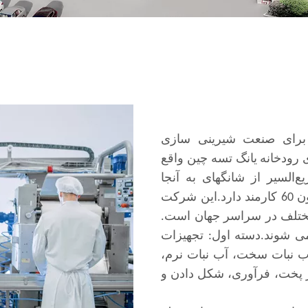
یزات برای صنعت شیرینی سازی
 رودخانه یانگ تسه چین واقع
ریع‌السیر از شانگهای به آنجا
برسید.این شرکت در سال 1998 تاسیس شد و اکنون 60 کارمند دارد.این شرکت
نی به مشتریان در 40 کشور مختلف در سراسر جهان است.
 شوند.دسته اول: تجهیزات
 آب نبات سخت، آب نبات نرم،
ز پخت، فرآوری، شکل دادن و