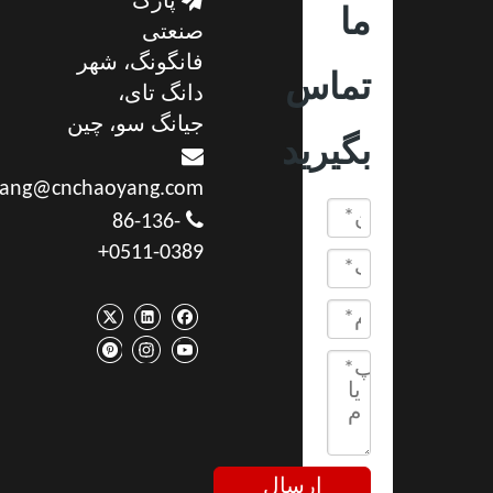
پارک
ما
صنعتی
فانگونگ، شهر
تماس
دانگ تای،
جیانگ سو، چین
بگیرید

yang@cnchaoyang.com

86-136-
0511-0389+
ارسال