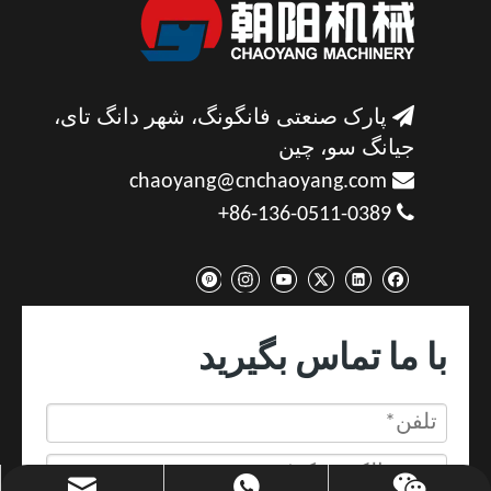

پارک صنعتی فانگونگ، شهر دانگ تای،
جیانگ سو، چین

chaoyang@cnchaoyang.com

86-136-0511-0389+
با ما تماس بگیرید