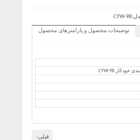
ل:
CYW-98
توضیحات محصول و پارامترهای محصول
 خودکار CYW-98
قبلی: