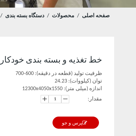
صفحه اصلی
/
محصولات
/
دستگاه بسته بندی
/
خط تغذیه و بسته بندی خودکار CYW-98
ظرفیت تولید (قطعه در دقیقه): 600-700
توان (کیلووات): 24.23
اندازه (میلی متر): 12300x4050x1550
مقدار:
پرس و جو