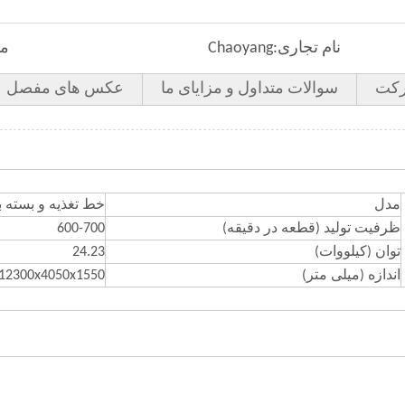
نام تجاری:
Chaoyang
مد
کت
سوالات متداول و مزایای ما
عکس های مفصل
مدل
خط تغذیه و بسته بندی
ظرفیت تولید (قطعه در دقیقه)
600-700
توان (کیلووات)
24.23
اندازه (میلی متر)
12300x4050x1550