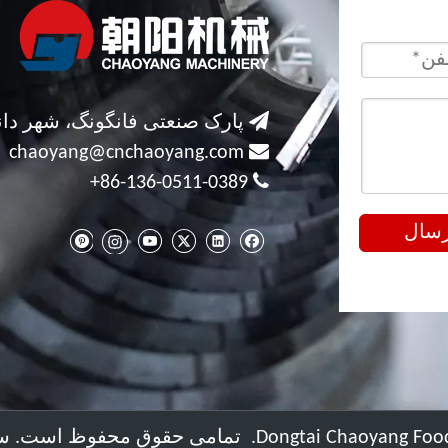

پارک صنعتی فانگونگ، شهر دان

chaoyang@cnchaoyang.com

86-136-0511-0389+
رسال
س