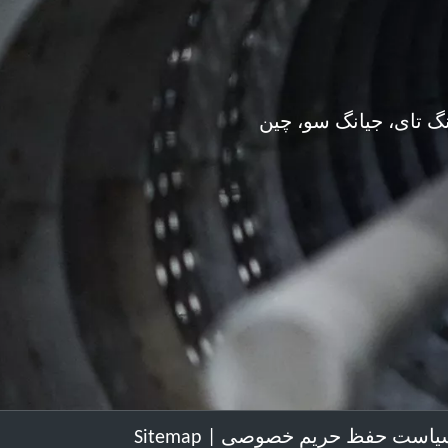
گ تای، جیانگ سو، چین
یاست حفظ حریم خصوصی
|
Sitemap