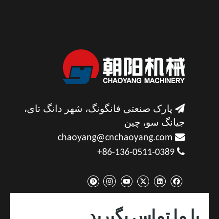

پارک صنعتی فانگونگ، شهر دانگ تای،
جیانگ سو، چین

chaoyang@cnchaoyang.com

86-136-0511-0389+
با ما تماس بگیرید