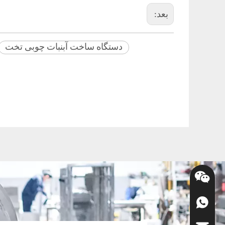
بعد:
دستگاه ساخت آبنبات چوبی تخت
+86-136-0511-0389