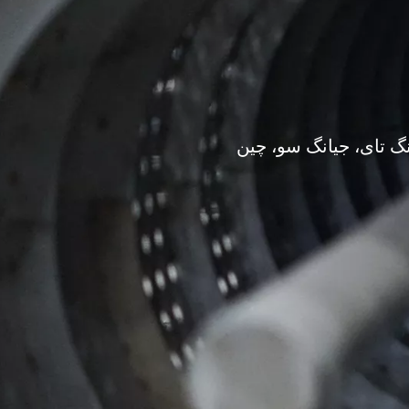
گ تای، جیانگ سو، چین