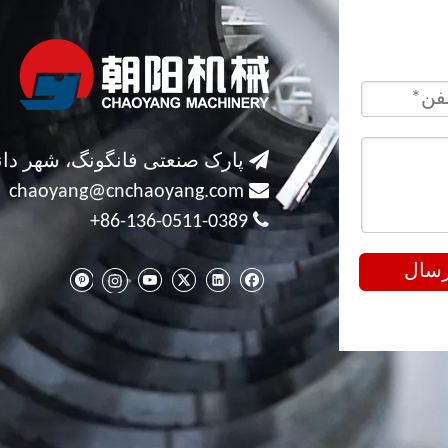

پارک صنعتی فانگونگ، شهر دان

chaoyang@cnchaoyang.com

86-136-0511-0389+
رسال