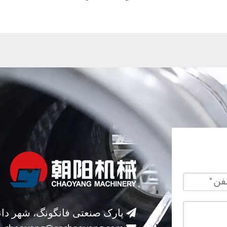

پارک صنعتی فانگونگ، شهر دان