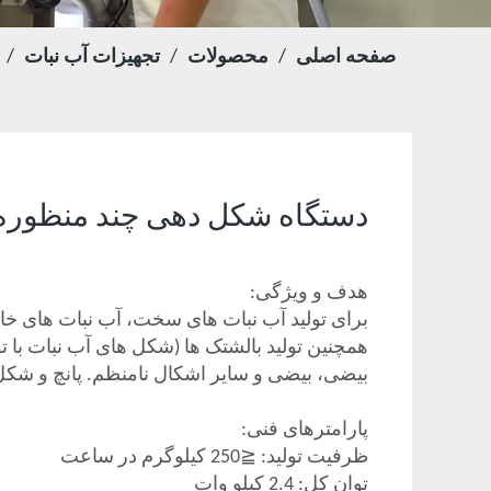
صفحه اصلی
/
محصولات
/
تجهیزات آب نبات
/
دستگاه شکل دهی چند منظوره آب نب
هدف و ویژگی:
برای تولید آب نبات های سخت، آب نبات های خامه
همچنین تولید بالشتک ها (شکل های آب نبات با ت
بیضی، بیضی و سایر اشکال نامنظم. پانچ و شکل 
پارامترهای فنی:
ظرفیت تولید: ≦250 کیلوگرم در ساعت
توان کل: 2.4 کیلو وات