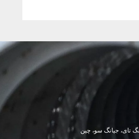
گ تای، جیانگ سو، چین