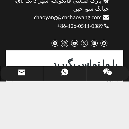

پارک صنعتی فانگونگ، شهر دانگ تای،
جیانگ سو، چین

chaoyang@cnchaoyang.com

86-136-0511-0389+
با ما تماس بگیرید
chaoyang@cnchaoyang.com
+86-136-0511-0389