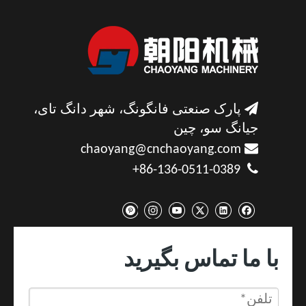

پارک صنعتی فانگونگ، شهر دانگ تای،
جیانگ سو، چین

chaoyang@cnchaoyang.com

86-136-0511-0389+
با ما تماس بگیرید