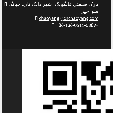
پارک صنعتی فانگونگ، شهر دانگ تای، جیانگ

سو، چین

chaoyang@cnchaoyang.com

86-136-0511-0389+