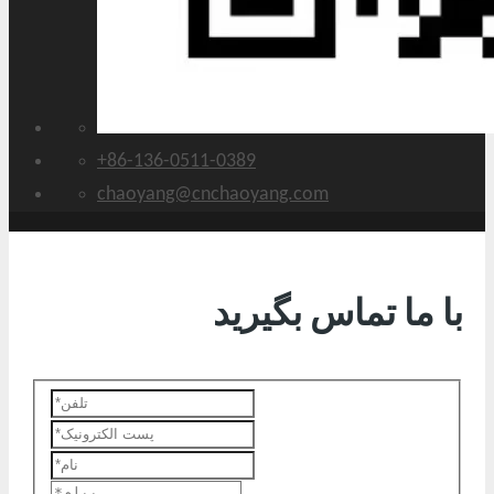
+86-136-0511-0389
chaoyang@cnchaoyang.com
با ما تماس بگیرید