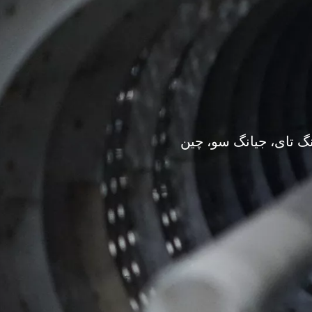
گ تای، جیانگ سو، چین