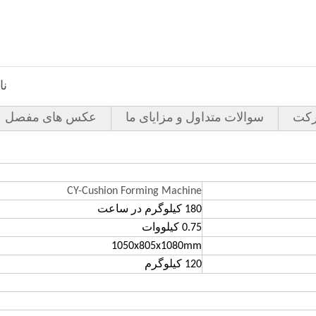
نا
کت
سوالات متداول و مزایای ما
عکس های مفصل
CY-Cushion Forming Machine
180 کیلوگرم در ساعت
0.75 کیلووات
1050
x805x1080mm
120 کیلوگرم