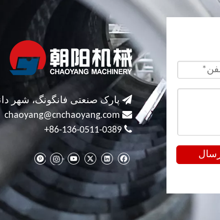

پارک صنعتی فانگونگ، شهر دان

chaoyang@cnchaoyang.com

86-136-0511-0389+
رسال