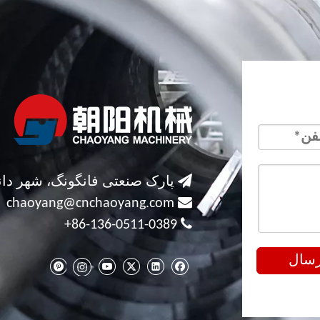

پارک صنعتی فانگونگ، شهر دان

chaoyang@cnchaoyang.com

86-136-0511-0389+
رسال