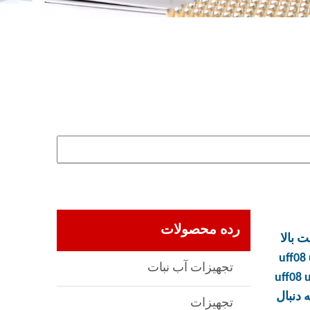
رده محصولات
 بالا
uff08
تجهیزات آب نبات
uff08 
 دنبال
تجهیزات