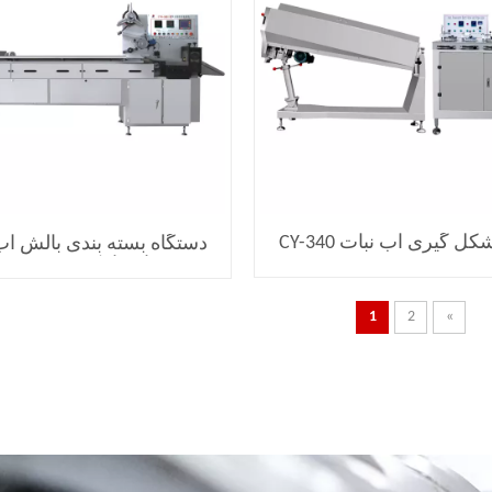
 گیری آب نبات CY-340
دستگاه بسته بندی بالش آب
اتوماتیک CYW-98I
1
2
»