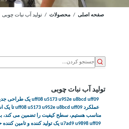
صفحه اصلی
/
محصولات
/
تولید آب نبات چوبی
تولید آب نبات چوبی
uff08 u5173 u952e u8bcd uff09
یک طراحی جدید 
عملکرد
uff08 u5173 u952e u8bcd uff09
تا یک ا
مناسب هستیم، سطح کیفیت را تضمین می کند، به 
u7ad9 u9898 uff09
یک تولید کننده و تامین کننده