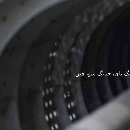
گ تای، جیانگ سو، چین