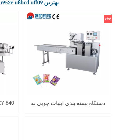
بهترین
 u952e u8bcd uff09
دستگاه بسته بندی آبنبات چوبی به
چ
شکل نامنظم CYYB-260