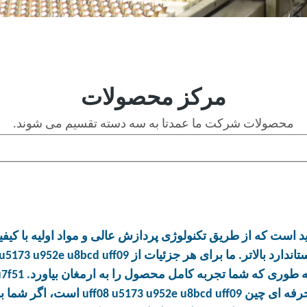
مرکز محصولات
محصولات شرکت ما عمدتا به سه دسته تقسیم می شوند.
است که از طریق تکنولوژی پردازش عالی و مواد اولیه با کیفیت
ستاندارد بالاتر. ما برای هر جزئیات از
 u5173 u952e u8bcd uff09
طوری که شما تجربه کامل محصول را به ارمغان بیاورد.
u7f51
 حرفه ای چین
uff08 u5173 u952e u8bcd uff09
است، اگر شما به