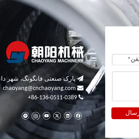

پارک صنعتی فانگونگ، شهر دان

chaoyang@cnchaoyang.com

86-136-0511-0389+
رسال