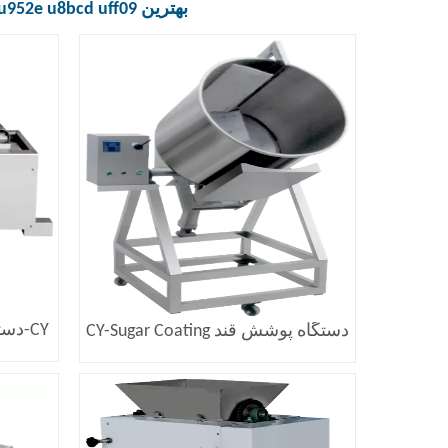
بهترین
 u952e u8bcd uff09
CY-دستگاه بادکن جریان هوای بزرگ
دستگاه پوشش قند CY-Sugar Coating
Machine