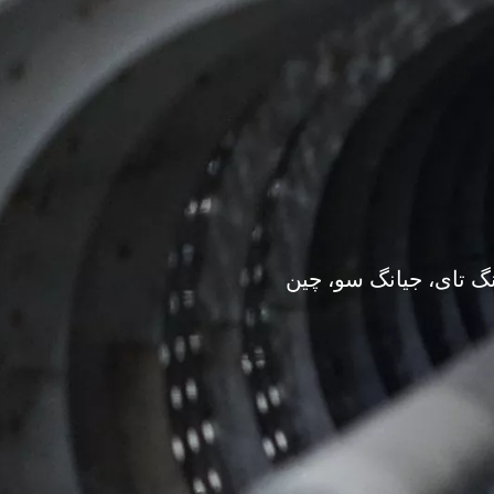
گ تای، جیانگ سو، چین