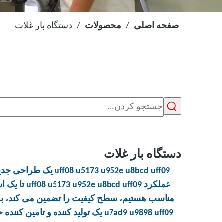
صفحه اصلی
/
محصولات
/
دستگاه بار غلات
دستگاه بار غلات
uff08 u5173 u952e u8bcd uff09
یک طراحی جدید 
عملکرد
uff08 u5173 u952e u8bcd uff09
تا یک ا
مناسب هستیم، سطح کیفیت را تضمین می کند، به 
u7ad9 u9898 uff09
یک تولید کننده و تامین کننده