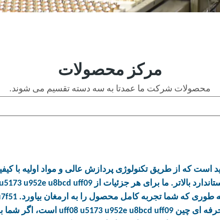
مرکز محصولات
محصولات شرکت ما عمدتا به سه دسته تقسیم می شوند.
است که از طریق تکنولوژی پردازش عالی و مواد اولیه با کیفیت
ستاندارد بالاتر. ما برای هر جزئیات از
 u5173 u952e u8bcd uff09
طوری که شما تجربه کامل محصول را به ارمغان بیاورد.
u7f51
 حرفه ای چین
uff08 u5173 u952e u8bcd uff09
است، اگر شما به