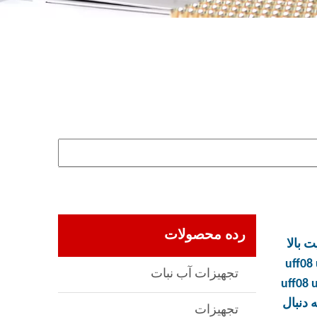
رده محصولات
 بالا
uff08
تجهیزات آب نبات
uff08 
 دنبال
تجهیزات