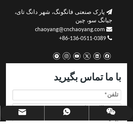

پارک صنعتی فانگونگ، شهر دانگ تای،
جیانگ سو، چین

chaoyang@cnchaoyang.com

86-136-0511-0389+
با ما تماس بگیرید
chaoyang@cnchaoyang.com
+86-136-0511-0389