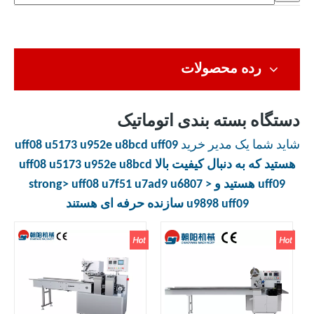
رده محصولات
دستگاه بسته بندی اتوماتیک
شاید شما یک مدیر خرید
uff08 u5173 u952e u8bcd uff09
هستید که به دنبال کیفیت بالا
uff08 u5173 u952e u8bcd
uff09
هستید و < strong> uff08 u7f51 u7ad9 u6807
u9898 uff09
سازنده حرفه ای هستند