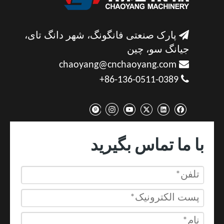

پارک صنعتی فانگونگ، شهر دانگ تای،
جیانگ سو، چین

chaoyang@cnchaoyang.com

86-136-0511-0389+
با ما تماس بگیرید