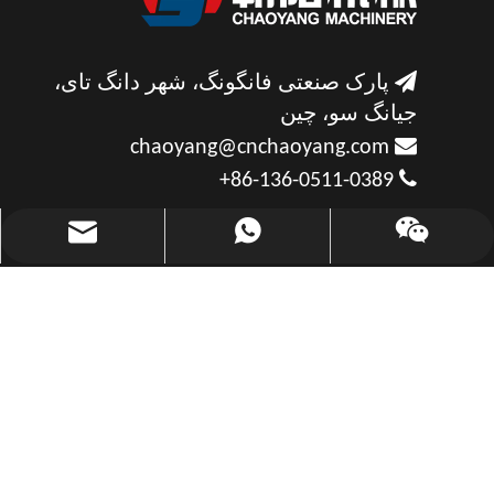

پارک صنعتی فانگونگ، شهر دانگ تای،
جیانگ سو، چین

chaoyang@cnchaoyang.com

86-136-0511-0389+
chaoyang@cnchaoyang.com
+86-136-0511-0389
با ما تماس بگیرید