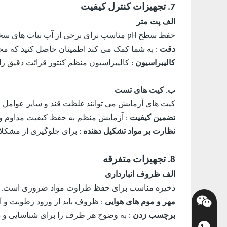
7. تجهیزات کنترل کیفیت
الف پت متر
حفظ سطح pH مناسب برای برخی از آب نبات های سخت بسیار مهم است. pH متر اجازه می دهد:
دقت
: به شما کمک می کند اطمینان حاصل کنید که مخ
کالیبراسیون
: کالیبراسیون منظم کنتور قرائت دقیق را
ب. کیت های تست
کیت های آزمایش می توانند غلظت قند و سایر عوامل مه
تضمین کیفیت
: آزمایش منظم به حفظ کیفیت مداوم 
نظارت بر مواد تشکیل دهنده
: برای جلوگیری از مشکلا
8. تجهیزات متفرقه
الف ظروف انبارداری
ذخیره مناسب برای حفظ طراوت مواد ضروری است. ویژگی
مهر و موم های هوایی
: ظروف باید از ورود رطوبت و آلا
برچسب زدن
: به وضوح هر ظرف را برای شناسایی و
+86-136-0511-0389