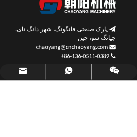

پارک صنعتی فانگونگ، شهر دانگ تای،
جیانگ سو، چین

chaoyang@cnchaoyang.com

86-136-0511-0389+
chaoyang@cnchaoyang.com
+86-136-0511-0389
با ما تماس بگیرید