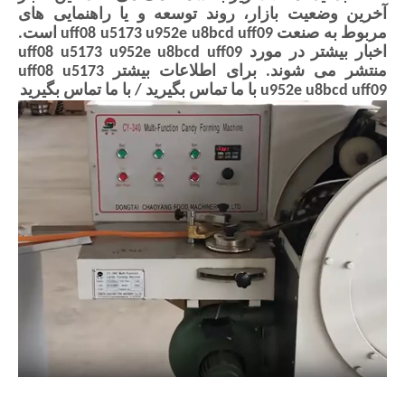
آخرین وضعیت بازار، روند توسعه و یا راهنمایی های
مربوط به صنعت
uff08 u5173 u952e u8bcd uff09
است.
اخبار بیشتر در مورد
uff08 u5173 u952e u8bcd uff09
منتشر می شوند. برای اطلاعات بیشتر
uff08 u5173
u952e u8bcd uff09
با ما تماس بگیرید / با ما تماس بگیرید