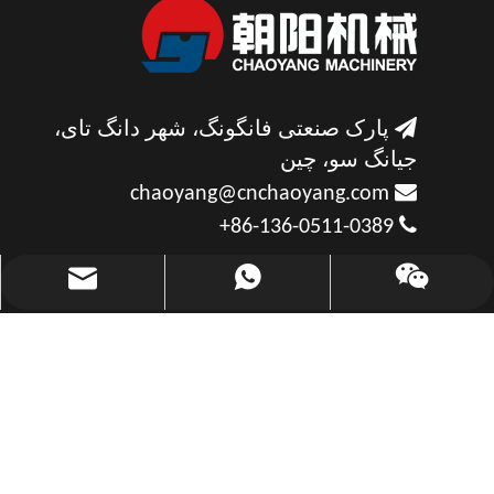

پارک صنعتی فانگونگ، شهر دانگ تای،
جیانگ سو، چین

chaoyang@cnchaoyang.com

86-136-0511-0389+
chaoyang@cnchaoyang.com
+86-136-0511-0389
با ما تماس بگیرید