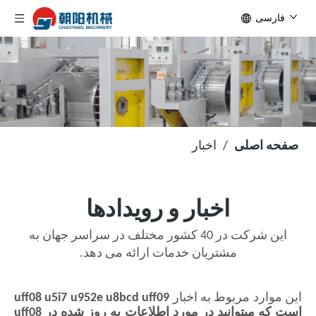
فارسی
صفحه اصلی
/
اخبار
اخبار و رویدادها
این شرکت در 40 کشور مختلف در سراسر جهان به
مشتریان خدمات ارائه می دهد.
این موارد مربوط به اخبار
uff08 u5i7 u952e u8bcd uff09
است که میتوانید در مورد اطلاعات به روز شده در
uff08