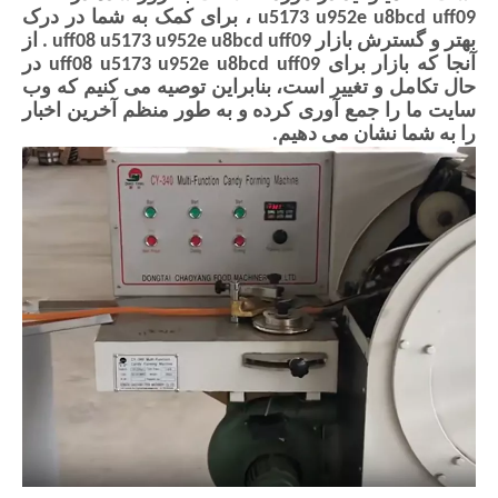
u5173 u952e u8bcd uff09
، برای کمک به شما در درک
بهتر و گسترش بازار
uff08 u5173 u952e u8bcd uff09
. از
آنجا که بازار برای
uff08 u5173 u952e u8bcd uff09
در
حال تکامل و تغییر است، بنابراین توصیه می کنیم که وب
سایت ما را جمع آوری کرده و به طور منظم آخرین اخبار
را به شما نشان می دهیم.