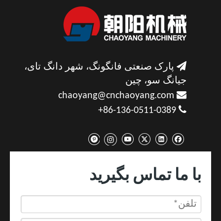

پارک صنعتی فانگونگ، شهر دانگ تای،
جیانگ سو، چین

chaoyang@cnchaoyang.com

86-136-0511-0389+
با ما تماس بگیرید