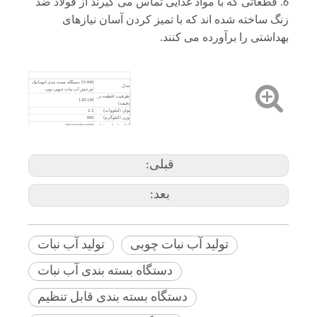
6. قطعاتی که با مواد غذایی تماس می گیرند از فولاد ضد
زنگ ساخته شده اند که با تمیز کردن آسان نیازهای
بهداشتی را برآورده می کنند.
CY-840 دستگاه بسته بندی اتوماتیک
مدل
چرخش آب نبات چوبی توپ
ظرفیت (قطعه در
120-130
دقیقه)
توان (کیلووات)
2.1
وزن (کیلوگرم)
800
اندازه (میلی متر)
2500x900x1500
قبلی:
بعد:
تولید آب نبات چوبی
تولید آب نبات
دستگاه بسته بندی آب نبات
دستگاه بسته بندی قابل تنظیم